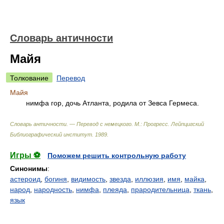
Словарь античности
Майя
Толкование
Перевод
Майя
нимфа гор, дочь Атланта, родила от Зевса Гермеса.
Словарь античности. — Перевод с немецкого. М.: Прогресс
.
Лейпцигский
Библиографический институт
.
1989
.
Игры ⚽
Поможем решить контрольную работу
Синонимы
:
астероид
,
богиня
,
видимость
,
звезда
,
иллюзия
,
имя
,
майка
,
народ
,
народность
,
нимфа
,
плеяда
,
прародительница
,
ткань
,
язык