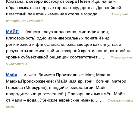
Юкатана, к северо востоку от озера Петен Ица, начали
образовываться первые города государства. Древнейший
известный памятник каменная стела в городе… …
Всемирная
история. Энциклопедия
МАЙЯ
— (санскр. maya колдовство, мистификация,
иллюзорность) одно из универсальных понятий инд.
религиозной и филос. мысли, означающее как силу, так и
результаты космической иллюзорной креативности, которой на
уровне субъективной рецепции соответствует… …
Философская
энциклопедия
Майя
— и, жен. Заимств.Производные: Мая; Маюня;
Маюха.Происхождение: (Майя имя др. греч. богини, матери
Гермеса (Меркурия); в индийск. мифологии: Майя
прародительница вселенной.) Словарь личных имён. Майя –
от маим – вода . Женские еврейские имена.… …
Словарь личных
имен