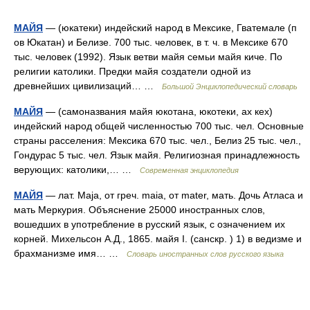
МАЙЯ
— (юкатеки) индейский народ в Мексике, Гватемале (п
ов Юкатан) и Белизе. 700 тыс. человек, в т. ч. в Мексике 670
тыс. человек (1992). Язык ветви майя семьи майя киче. По
религии католики. Предки майя создатели одной из
древнейших цивилизаций… …
Большой Энциклопедический словарь
МАЙЯ
— (самоназвания майя юкотана, юкотеки, ах кех)
индейский народ общей численностью 700 тыс. чел. Основные
страны расселения: Мексика 670 тыс. чел., Белиз 25 тыс. чел.,
Гондурас 5 тыс. чел. Язык майя. Религиозная принадлежность
верующих: католики,… …
Современная энциклопедия
МАЙЯ
— лат. Maja, от греч. maia, от mater, мать. Дочь Атласа и
мать Меркурия. Объяснение 25000 иностранных слов,
вошедших в употребление в русский язык, с означением их
корней. Михельсон А.Д., 1865. майя I. (санскр. ) 1) в ведизме и
брахманизме имя… …
Словарь иностранных слов русского языка