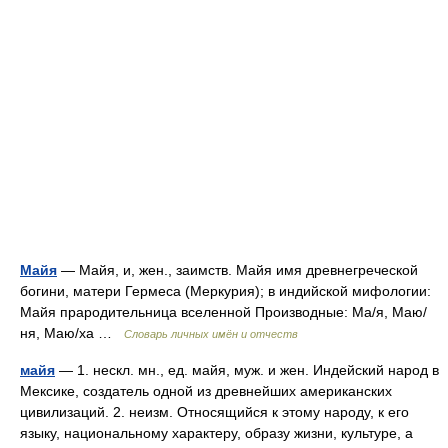
Майя
— Майя, и, жен., заимств. Майя имя древнегреческой
богини, матери Гермеса (Меркурия); в индийской мифологии:
Майя прародительница вселенной Производные: Ма/я, Маю/
ня, Маю/ха …
Словарь личных имён и отчеств
майя
— 1. нескл. мн., ед. майя, муж. и жен. Индейский народ в
Мексике, создатель одной из древнейших американских
цивилизаций. 2. неизм. Относящийся к этому народу, к его
языку, национальному характеру, образу жизни, культуре, а